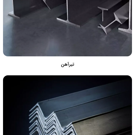
تیرآهن