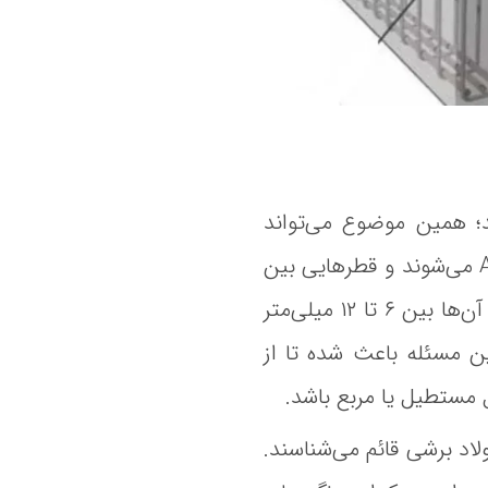
د؛ همین موضوع می‌تواند
قیمت خاموت را هم تحت تاثیر قرار دهد. میلگردهای طولی شامل انواع A2، A3 و A4 می‌شوند و قطرهایی بین
۸ تا ۳۲ میلی‌متر دارند. میلگردهای عرضی یا خاموت از نوع A1 و A2 هستند و قطر آن‌ها بین ۶ تا ۱۲ میلی‌متر
 بالایی دارند و همین مسئله باعث شده تا از
 مستطیل یا مربع باشد.
لاد برشی قائم می‌شناسند.