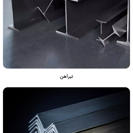
تیرآهن